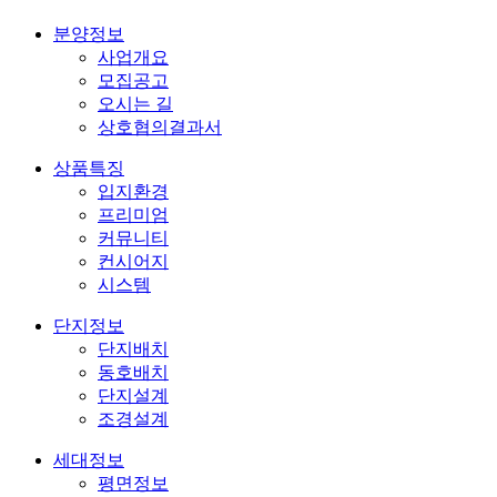
분양정보
사업개요
모집공고
오시는 길
상호협의결과서
상품특징
입지환경
프리미엄
커뮤니티
컨시어지
시스템
단지정보
단지배치
동호배치
단지설계
조경설계
세대정보
평면정보