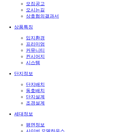
모집공고
오시는길
상호협의결과서
상품특징
입지환경
프리미엄
커뮤니티
컨시어지
시스템
단지정보
단지배치
동호배치
단지설계
조경설계
세대정보
평면정보
사이버 모델하우스